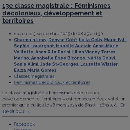
13e classe magistrale : Féminismes
décoloniaux, développement et
territoires
mercredi 3 septembre 2025 de 08:45 à 11:30
Charmain Levy
,
Denyse Côté
,
Leila Celis
,
Marie Fall
,
Sophie Louargant
,
Isabelle Auclair
,
Anne-Marie
Veillette
,
Anna Rita Parini
,
Lilian Vianey Torres
Merino
,
Annabelle Épée Bizongo
,
Nérita Douvi
,
Sonia Alimi
,
Jade St-Georges
,
Laurette Wissler
,
Eluza Maria Gomes
Classes magistrales
Féminismes décoloniaux et territoires
La classe magistrale « Féminismes décoloniaux,
développement et territoires » est pensée en deux volet, un
premier qui a eu lieu le 28 mars 2025 de 8h30 – 16h30, à...
En
savoir plus →
Facebook