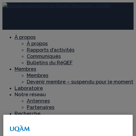
À propos
À propos
Rapports d’activités
Communiqués
Bulletins du RéQEF
Membres
Membres
Devenir membre – suspendu pour le moment
Laboratoire
Notre réseau
Antennes
Partenaires
Recherche
Axes de recherche
Chantiers de recherche
Féminismes décoloniaux et territoires