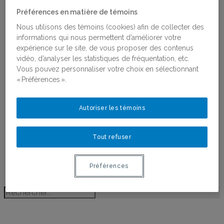
Religions, Féminismes et Genres
Préférences en matière de témoins
Antiféminisme
Recherche partenariale et
Nous utilisons des témoins (cookies) afin de collecter des
coconstruction des connaissances
informations qui nous permettent d’améliorer votre
Projets financés par le RéQEF
expérience sur le site, de vous proposer des contenus
Concours : Appui aux projets scientifiques et
vidéo, d’analyser les statistiques de fréquentation, etc.
aux chantiers de recherche
Vous pouvez personnaliser votre choix en sélectionnant
Publications
« Préférences ».
Toutes les publications
Ligne du temps de l’histoire des femmes au
Autoriser les témoins
Québec
Activités
Bourses
Tout refuser
Bourses
Lauréates des bourses
Postdoctorant·e·s du RéQEF
Préférences
Nous joindre
LILIAN