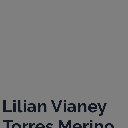
VIANEY
TORRES
MERINO
Lilian Vianey
Torres Merino