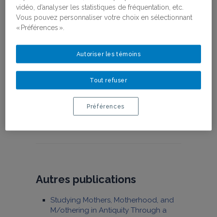
2023
Rapports d'activités
vidéo, d’analyser les statistiques de fréquentation, etc.
Vous pouvez personnaliser votre choix en sélectionnant
« Préférences ».
Chargement&hellip;
Autoriser les témoins
Tout refuser
Facebook
LinkedIn
E-Mail
Préférences
Autres publications
Studying Mothers, Motherhood, and
M/othering in Antiquity Through a