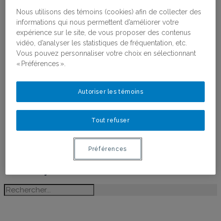
Religions, Féminismes et Genres
Nous utilisons des témoins (cookies) afin de collecter des
Antiféminisme
informations qui nous permettent d’améliorer votre
Recherche partenariale et
expérience sur le site, de vous proposer des contenus
coconstruction des connaissances
vidéo, d’analyser les statistiques de fréquentation, etc.
Projets financés par le RéQEF
Vous pouvez personnaliser votre choix en sélectionnant
Concours : Appui aux projets scientifiques et
« Préférences ».
aux chantiers de recherche
Publications
Toutes les publications
Autoriser les témoins
Ligne du temps de l’histoire des femmes au
Québec
Activités
Tout refuser
Bourses
Bourses
Préférences
Lauréates des bourses
Postdoctorant·e·s du RéQEF
Nous joindre