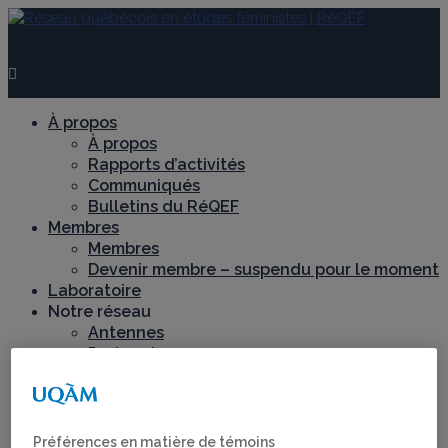
À propos
À propos
Rapports d’activités
Communiqués
Bulletins du RéQEF
Membres
Membres
Devenir membre – suspendu pour le moment
Laboratoire
Notre réseau
Antennes
Partenaires
Recherche
Axes de recherche
Chantiers de recherche
Féminismes décoloniaux et territoires
Préférences en matière de témoins