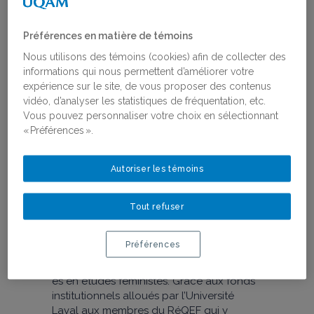
Conférences
Préférences en matière de témoins
Nous utilisons des témoins (cookies) afin de collecter des
informations qui nous permettent d’améliorer votre
expérience sur le site, de vous proposer des contenus
LIEU
vidéo, d’analyser les statistiques de fréquentation, etc.
Vous pouvez personnaliser votre choix en sélectionnant
En personne
« Préférences ».
Autoriser les témoins
Tout refuser
Un axe important de la mission du RéQEF
Préférences
concerne le soutien au développement
de la recherche menée par les étudiants-
es en études féministes. Grâce aux fonds
institutionnels alloués par l’Université
Laval aux membres du RéQEF qui y