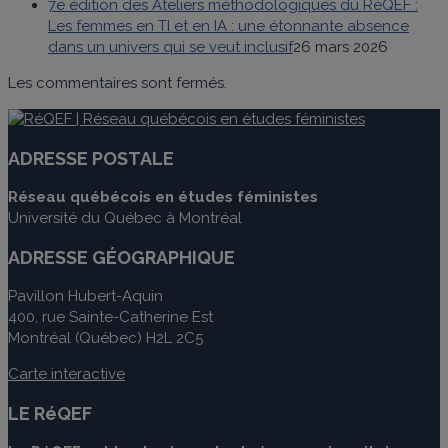
7e édition des Ateliers méthodologiques du RéQEF :
Les femmes en TI et en IA : une étonnante absence
dans un univers qui se veut inclusif
26 mars 2026
Les commentaires sont fermés.
ADRESSE POSTALE
Réseau québécois en études féministes
Université du Québec à Montréal
ADRESSE GÉOGRAPHIQUE
Pavillon Hubert-Aquin
400, rue Sainte-Catherine Est
Montréal (Québec) H2L 2C5
Carte interactive
LE RéQEF