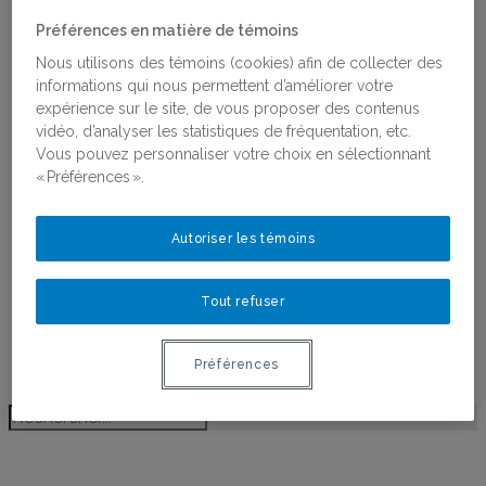
Religions, Féminismes et Genres
Préférences en matière de témoins
Antiféminisme
Recherche partenariale et
Nous utilisons des témoins (cookies) afin de collecter des
coconstruction des connaissances
informations qui nous permettent d’améliorer votre
Projets financés par le RéQEF
expérience sur le site, de vous proposer des contenus
Concours : Appui aux projets scientifiques et
vidéo, d’analyser les statistiques de fréquentation, etc.
aux chantiers de recherche
Vous pouvez personnaliser votre choix en sélectionnant
Publications
« Préférences ».
Toutes les publications
Ligne du temps de l’histoire des femmes au
Québec
Autoriser les témoins
Activités
Bourses
Tout refuser
Bourses
Lauréates des bourses
Postdoctorant·e·s du RéQEF
Préférences
Nous joindre
BLOGUE