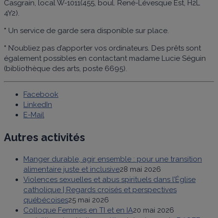
Casgrain, local W-1011(455, boul. René-Lévesque Est, H2L
4Y2).
*
Un service de garde sera disponible sur place.
*
N’oubliez pas d’apporter vos ordinateurs. Des prêts sont
également possibles en contactant madame Lucie Séguin
(bibliothèque des arts, poste 6695).
Facebook
LinkedIn
E-Mail
Autres activités
Manger durable, agir ensemble : pour une transition
alimentaire juste et inclusive
28 mai 2026
Violences sexuelles et abus spirituels dans l’Église
catholique | Regards croisés et perspectives
québécoises
25 mai 2026
Colloque Femmes en TI et en IA
20 mai 2026