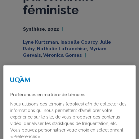
féministe
Synthèse, 2022
Lyne Kurtzman
,
Isabelle Courcy
,
Julie
Raby
,
Nathalie Lafranchise
,
Myriam
Gervais
,
Véronica Gomes
2023
Rapports de recherche
Recherche partenariale et
coconstruction des connaissances
Préférences en matière de témoins
Nous utilisons des témoins (cookies) afin de collecter des
informations qui nous permettent d’améliorer votre
Le 28 avril 2022 avait lieu un forum ayant
expérience sur le site, de vous proposer des contenus
pour objectif de penser plus loin la
vidéo, d’analyser les statistiques de fréquentation, etc.
participation des groupes,
Vous pouvez personnaliser votre choix en sélectionnant
particulièrement en ce qui a trait à la co-
« Préférences ».