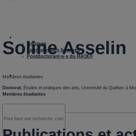
S
Bourses
Soline Asselin
Bourses
Lauréates des bourses
Postdoctorant·e·s du RéQEF
Nous joindre
Membres étudiantes
Doctorat
, Études et pratiques des arts, Université du Québec à Mo
Membres étudiantes
Publications et act