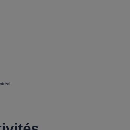
OLINE ASSEL
ntréal
ivités