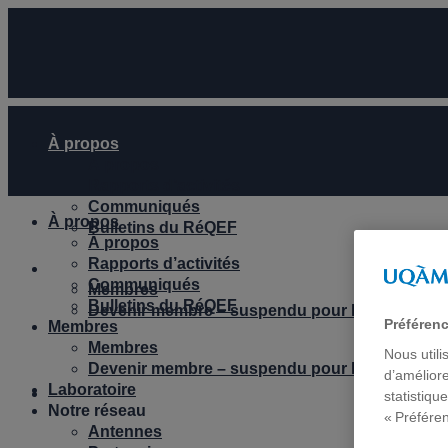
À propos
À propos
Rapports d’activités
Communiqués
À propos
Bulletins du RéQEF
À propos
Rapports d’activités
Membres
Communiqués
Membres
Bulletins du RéQEF
Devenir membre – suspendu pour le moment
Préféren
Membres
Membres
Nous utili
Devenir membre – suspendu pour le moment
d’améliore
Laboratoire
Laboratoire
statistiqu
Notre réseau
« Préfére
Antennes