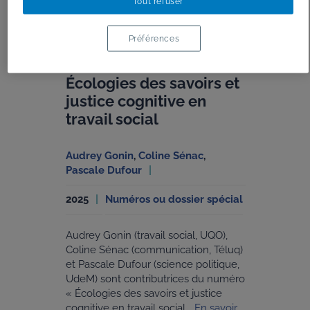
Tout refuser
ET ACTIVITÉS
Préférences
Écologies des savoirs et
justice cognitive en
travail social
Audrey Gonin
,
Coline Sénac
,
Pascale Dufour
2025
Numéros ou dossier spécial
Audrey Gonin (travail social, UQO),
Coline Sénac (communication, Téluq)
et Pascale Dufour (science politique,
UdeM) sont contributrices du numéro
« Écologies des savoirs et justice
cognitive en travail social...
En savoir